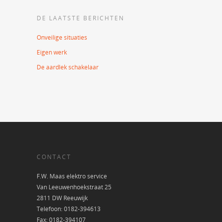
DE LAATSTE BERICHTEN
Onveilige situaties
Eigen werk
De aardlek schakelaar
CONTACT
F.W. Maas elektro service
Van Leeuwenhoekstraat 25
2811 DW Reeuwijk
Telefoon: 0182-394613
Fax: 0182-394107