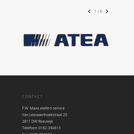
1
/
6
CONTACT
F.W. Maas elektro service
Van Leeuwenhoekstraat 25
2811 DW Reeuwijk
Telefoon: 0182-394613